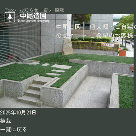
Top
>
お知らせ一覧
>
植栽
中尾造園
個人邸・ご自宅
の想い
ご希望のお客様
2025年10月21日
植栽
一覧に戻る