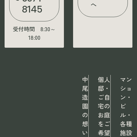
へ
8145
受付時間 8:30～
18:00
中
個人
マン
尾
邸・
ショ
造
ご自
ン・
園
宅の
ビ
の
お庭
ル・
想
をご
各種
い
希望
施設