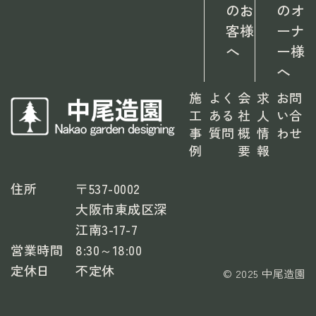
のお
のオ
客様
ーナ
へ
ー様
へ
施
よく
会
求
お問
工
ある
社
人
い合
事
質問
概
情
わせ
例
要
報
住所
〒537-0002
大阪市東成区深
江南3-17-7
営業時間
8:30～18:00
定休日
不定休
© 2025 中尾造園