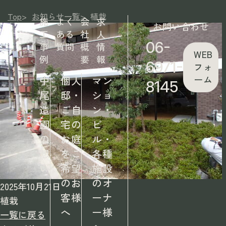
Top
>
お知らせ一覧
>
植栽
施
よく
会
求
お問い合わせ
工
ある
社
人
06-
事
質問
概
情
WEB
例
要
報
6971-
フォ
ーム
中
個人
マン
8145
尾
邸・
ショ
造
ご自
ン・
園
宅の
ビ
の
お庭
ル・
想
をご
各種
い
希望
施設
のお
のオ
2025年10月21日
客様
ーナ
植栽
へ
ー様
一覧に戻る